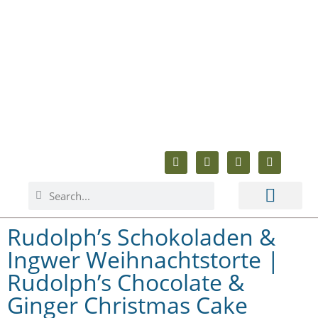
ABOUT ME
BAKING & COOKING
ANIMAL WELFARE
BEYOND BAKING
Rudolph’s Schokoladen &
Ingwer Weihnachtstorte |
Rudolph’s Chocolate &
Ginger Christmas Cake