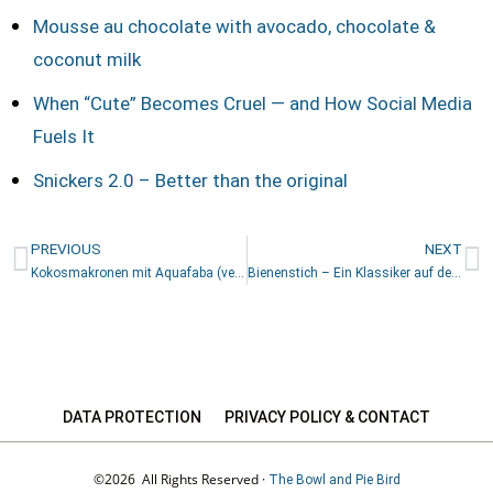
Mousse au chocolate with avocado, chocolate &
coconut milk
When “Cute” Becomes Cruel — and How Social Media
Fuels It
Snickers 2.0 – Better than the original
PREVIOUS
NEXT
Kokosmakronen mit Aquafaba (vegan) | Coconut macaroons with Aquafaba (vegan)
Bienenstich – Ein Klassiker auf dem Kaffeetisch | Bienenstich – A true classic for Sunday afternoon tea
DATA PROTECTION
PRIVACY POLICY & CONTACT
©2026 All Rights Reserved ·
The Bowl and Pie Bird