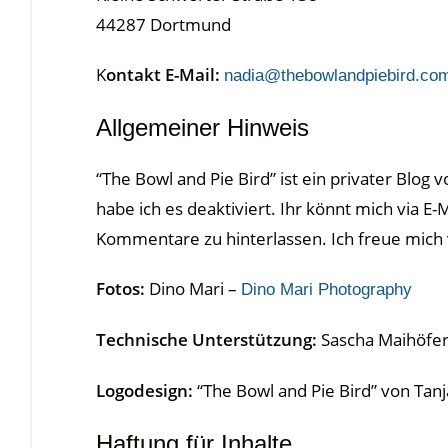
44287 Dortmund
K
ontakt E-Mail:
nadia@thebowlandpiebird.co
Allgemeiner Hinweis
“The Bowl and Pie Bird” ist ein privater Blo
habe ich es deaktiviert. Ihr könnt mich via 
Kommentare zu hinterlassen. Ich freue mich
Fotos:
Dino Mari –
Dino Mari Photography
Technische Unterstützung:
Sascha Maihöfe
Logodesign:
“The Bowl and Pie Bird” von Ta
Haftung für Inhalte