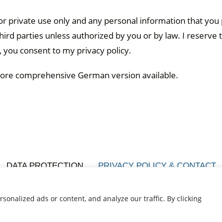
or private use only and any personal information that you p
ird parties unless authorized by you or by law. I reserve t
g, you consent to my privacy policy.
a more comprehensive German version available.
DATA PROTECTION
PRIVACY POLICY & CONTACT
©2026 All Rights Reserved ·
onalized ads or content, and analyze our traffic. By clicking
The Bowl and Pie Bird