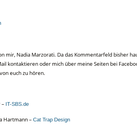
m
g von mir, Nadia Marzorati. Da das Kommentarfeld bisher 
E-Mail kontaktieren oder mich über meine Seiten bei Faceb
 von euch zu hören.
r –
IT-SBS.de
nja Hartmann –
Cat Trap Design