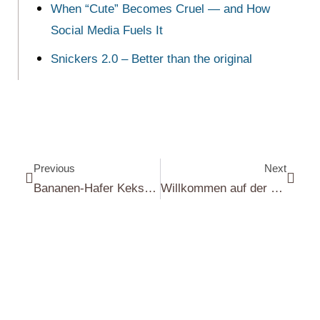
When “Cute” Becomes Cruel — and How
Social Media Fuels It
Snickers 2.0 – Better than the original
Previous
Next
Bananen-Hafer Kekse mit Kakao Splitter | Banana-Oat Biscuits with Cacao Nibs
Willkommen auf der Dunklen Seite der Schokolade | Welcome to the Dark Side of Chocolate