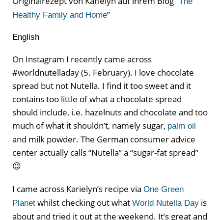
Originalrezept von Karielyn auf ihrem Blog “
The
”
Healthy Family and Home
English
On Instagram I recently came across
#worldnutelladay (5. February). I love chocolate
spread but not Nutella. I find it too sweet and it
contains too little of what a chocolate spread
should include, i.e. hazelnuts and chocolate and too
much of what it shouldn’t, namely sugar,
palm oil
and milk powder. The German consumer advice
center actually calls “Nutella” a “sugar-fat spread”
😉
I came across Karielyn’s recipe via
One Green
whilst checking out what
is
Planet
World Nutella Day
about and tried it out at the weekend. It’s great and