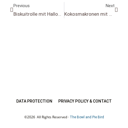
Previous
Next
Biskuitrolle mit Halloween-Kürbis Muster | Spooky Halloween Swiss Roll with pumpkin pattern
Kokosmakronen mit Aquafaba (vegan) | Coconut macaroons with Aquafaba (vegan)
DATA PROTECTION
PRIVACY POLICY & CONTACT
©2026 All Rights Reserved ·
The Bowl and Pie Bird