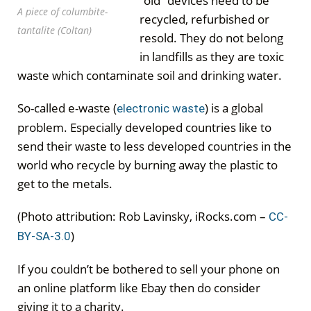
“old” devices need to be
A piece of columbite-
recycled, refurbished or
tantalite (Coltan)
resold. They do not belong
in landfills as they are toxic
waste which contaminate soil and drinking water.
So-called e-waste (
) is a global
electronic waste
problem. Especially developed countries like to
send their waste to less developed countries in the
world who recycle by burning away the plastic to
get to the metals.
(Photo attribution: Rob Lavinsky, iRocks.com –
CC-
)
BY-SA-3.0
If you couldn’t be bothered to sell your phone on
an online platform like Ebay then do consider
giving it to a charity.