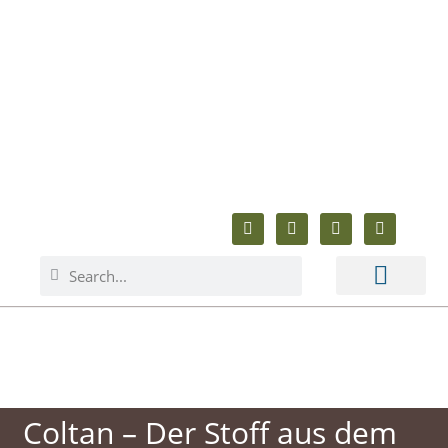
ABOUT ME
BAKING & COOKING
ANIMAL WELFARE
BEYOND BAKING
Coltan – Der Stoff aus dem