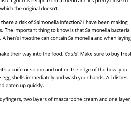
su. I got this recipe from a friend and it’s pretty close to
 which the original doesn’t.
 there a risk of Salmonella infection? I have been making
s. The important thing to know is that Salmonella bacteria
gg. A hen’s intestine can contain Salmonella and when laying
ke their way into the food.
Could
. Make sure to buy fres
ith a knife or spoon and not on the edge of the bowl you
e egg shells immediately and wash your hands. All dishes
d eaten up quickly.
ladyfingers, two layers of mascarpone cream and one layer