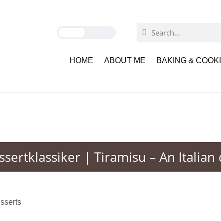
HOME
ABOUT ME
BAKING & COOK
ssertklassiker | Tiramisu – An Italian 
sserts