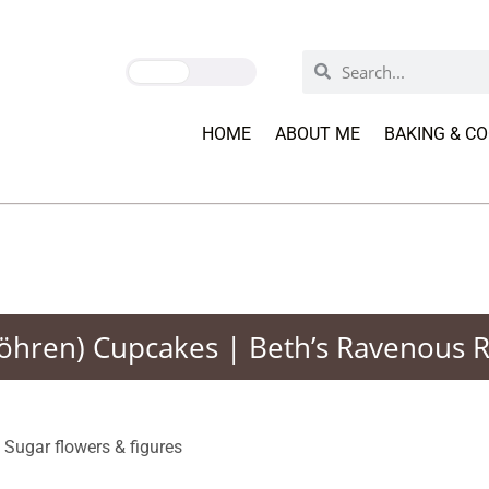
HOME
ABOUT ME
BAKING & C
öhren) Cupcakes | Beth’s Ravenous R
,
Sugar flowers & figures