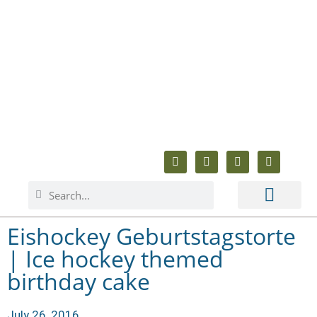
ABOUT ME
BAKING & COOKING
ANIMAL WELFARE
BEYOND BAKING
Eishockey Geburtstagstorte
| Ice hockey themed
birthday cake
July 26, 2016