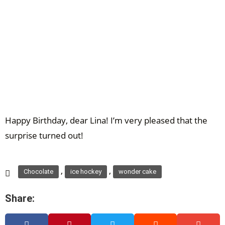
Happy Birthday, dear Lina! I’m very pleased that the
surprise turned out!
,
,
Chocolate
ice hockey
wonder cake
Share: