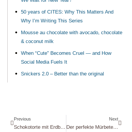
We Wait for New Year?
50 years of CITES: Why This Matters And
Why I’m Writing This Series
Mousse au chocolate with avocado, chocolate
& coconut milk
When “Cute” Becomes Cruel — and How
Social Media Fuels It
Snickers 2.0 – Better than the original
Previous
Next
Schokotorte mit Erdbeer Swiss Meringue Buttercreme | Chocolate cake with Strawberry Swiss Meringue Buttercream
Der perfekte Mürbeteigboden | The perfect shortcrust pastry base