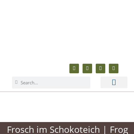
ABOUT ME
BAKING & COOKING
ANIMAL WELFARE
BEYOND BAKING
Frosch im Schokoteich | Frog