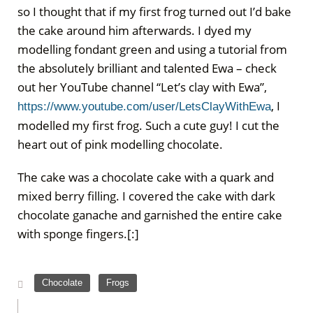
so I thought that if my first frog turned out I’d bake
the cake around him afterwards. I dyed my
modelling fondant green and using a tutorial from
the absolutely brilliant and talented Ewa – check
out her YouTube channel “Let’s clay with Ewa”,
, I
https://www.youtube.com/user/LetsClayWithEwa
modelled my first frog. Such a cute guy! I cut the
heart out of pink modelling chocolate.
The cake was a chocolate cake with a quark and
mixed berry filling. I covered the cake with dark
chocolate ganache and garnished the entire cake
with sponge fingers.[:]
,
Chocolate
Frogs