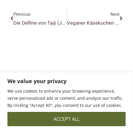
Previous
Next
Die Delfine von Taiji (Japan) | The Dolphins of Taiji (Japan)
Veganer Käsekuchen mit Sojajoghurt und Kichererbsen Baiser | Vegan cheesecake with chick pea meringue
We value your privacy
We use cookies to enhance your browsing experience,
serve personalized ads or content, and analyze our traffic.
By clicking "Accept All", you consent to our use of cookies.
DATA PROTECTION
PRIVACY POLICY & CONTACT
ACCEPT ALL
©2026 All Rights Reserved ·
The Bowl and Pie Bird