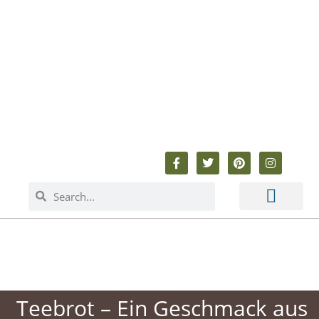
ABOUT ME
BAKING & COOKING
ANIMAL WELFARE
BEYOND BAKING
Teebrot – Ein Geschmack aus